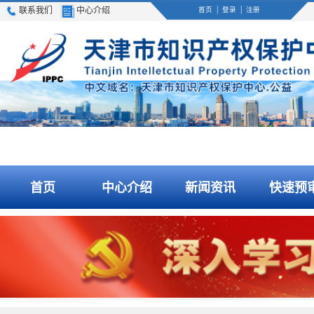
|
|
联系我们
中心介绍
首页
登录
注册
首页
中心介绍
新闻资讯
快速预
关于印发《天津市知识产权保护中心专利代理机