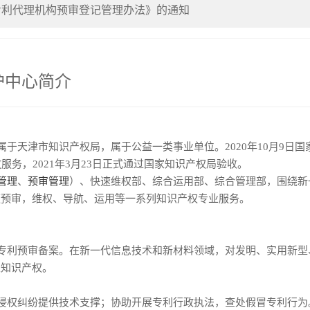
专利代理机构预审登记管理办法》的通知
著作权专题培训的通知
护中心简介
护中心满意度调查工作的通知
对”培训会的通知
天津市知识产权局，属于公益一类事业单位。2020年10月9日国
服务，2021年3月23日正式通过国家知识产权局验收。
管理
、
预审管理
）、快速维权部、综合运用部、综合管理部，围绕新
速预审，维权、导航、运用等一系列知识产权专业服务。
利预审备案。在新一代信息技术和新材料领域，对发明、实用新型
主知识产权。
权纠纷提供技术支撑；协助开展专利行政执法，查处假冒专利行为