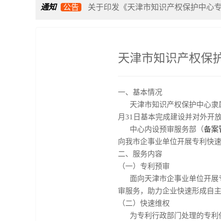
通知
公告
关于印发《天津市知识产权保护中心
关于举办双维知产必修课：商标&软件
天津市知识产权保
关于开展2026年度天津市知识产权保
关于举办“专利加速审查与海外风险应
一、基本情况
天津市知识产权保护中心隶属于
月31日基本完成建设并对外开放
中心内设预审服务部（
备案
向我市企事业单位开展专利快
二、服务内容
（一）专利预审
面向天津市企事业单位开展专
审服务，助力企业快速形成自
（二）快速维权
为专利行政部门处理的专利侵