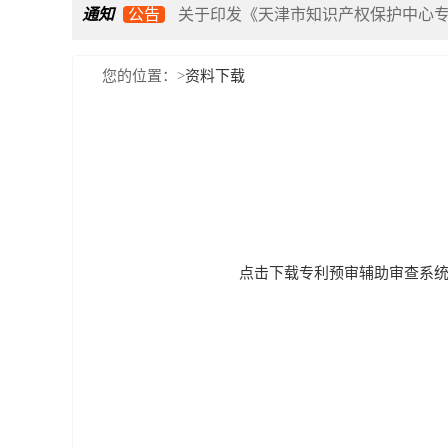
通知
公告
关于印发《天津市知识产权保护中心
关于举办双维知产必修课：商标&软件
您的位置：
>
资料下载
关于开展2026年度天津市知识产权保
关于举办“专利加速审查与海外风险应
点击下载专利预审辅助审查系